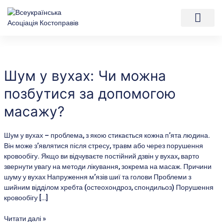
Перейти
Пагінація
до
записів
вмісту
Мій аккаунт
Шум
у
вухах:
Шум у вухах: Чи можна
Чи
позбутися за допомогою
можна
позбутися
масажу?
за
допомогою
масажу?
Шум у вухах – проблема, з якою стикається кожна п’ята людина.
Він може з’являтися після стресу, травм або через порушення
кровообігу. Якщо ви відчуваєте постійний дзвін у вухах, варто
звернути увагу на методи лікування, зокрема на масаж. Причини
шуму у вухах Напруження м’язів шиї та голови Проблеми з
шийним відділом хребта (остеохондроз, спондильоз) Порушення
кровообігу […]
Читати далі »