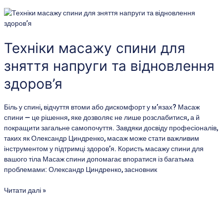
Техніки
масажу
спини
для
Техніки масажу спини для
зняття
зняття напруги та відновлення
напруги
та
здоров’я
відновлення
здоров’я
Біль у спині, відчуття втоми або дискомфорт у м’язах? Масаж
спини — це рішення, яке дозволяє не лише розслабитися, а й
покращити загальне самопочуття. Завдяки досвіду професіоналів,
таких як Олександр Циндренко, масаж може стати важливим
інструментом у підтримці здоров’я. Користь масажу спини для
вашого тіла Масаж спини допомагає впоратися із багатьма
проблемами: Олександр Циндренко, засновник
Читати далі »
Запрошуємо