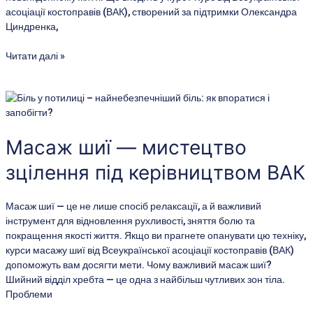
асоціації костоправів (ВАК), створений за підтримки Олександра
Циндренка,
Читати далі »
Масаж
шиї
—
мистецтво
Масаж шиї — мистецтво
зцілення
зцілення під керівництвом ВАК
під
керівництвом
ВАК
Масаж шиї — це не лише спосіб релаксації, а й важливий
інструмент для відновлення рухливості, зняття болю та
покращення якості життя. Якщо ви прагнете опанувати цю техніку,
курси масажу шиї від Всеукраїнської асоціації костоправів (ВАК)
допоможуть вам досягти мети. Чому важливий масаж шиї?
Шийний відділ хребта — це одна з найбільш чутливих зон тіла.
Проблеми