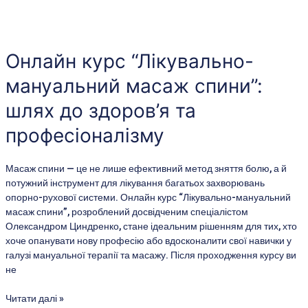
Онлайн
курс
“Лікувально-
Онлайн курс “Лікувально-
мануальний
мануальний масаж спини”:
масаж
спини”:
шлях до здоров’я та
шлях
до
професіоналізму
здоров’я
та
Масаж спини — це не лише ефективний метод зняття болю, а й
професіоналізму
потужний інструмент для лікування багатьох захворювань
опорно-рухової системи. Онлайн курс “Лікувально-мануальний
масаж спини”, розроблений досвідченим спеціалістом
Олександром Циндренко, стане ідеальним рішенням для тих, хто
хоче опанувати нову професію або вдосконалити свої навички у
галузі мануальної терапії та масажу. Після проходження курсу ви
не
Читати далі »