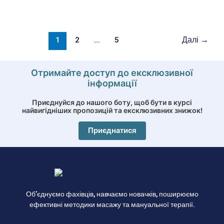
1
2
…
5
Далі
→
Отримайте доступ до ексклюзивної
інформації
Приєднуйся до нашого боту, щоб бути в курсі
найвигідніших пропозицій та ексклюзивних знижок!
Приєднатися
Об’єднуємо фахівців, навчаємо новачків, поширюємо
ефективні методики масажу та мануальної терапії.