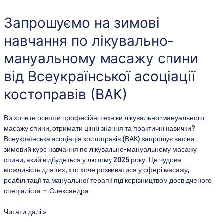
на
зимові
Запрошуємо на зимові
навчання
навчання по лікувально-
по
лікувально-
мануальному масажу спини
мануальному
масажу
від Всеукраїнської асоціації
спини
костоправів (ВАК)
від
Всеукраїнської
асоціації
Ви хочете освоїти професійні техніки лікувально-мануального
костоправів
масажу спини, отримати цінні знання та практичні навички?
(ВАК)
Всеукраїнська асоціація костоправів (ВАК) запрошує вас на
зимовий курс навчання по лікувально-мануальному масажу
спини, який відбудеться у лютому 2025 року. Це чудова
можливість для тих, хто хоче розвиватися у сфері масажу,
реабілітації та мануальної терапії під керівництвом досвідченого
спеціаліста — Олександра
Читати далі »