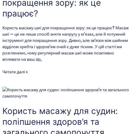
покращення зору: як це
покращення
зору:
працює?
як
це
працює?
Користь масажу шиї для покращення зору: як це працює? Масаж
шиї — це не лише спосіб зняти напругу у м’язах, але й потужний
інструмент для покращення зору. Дивно, але зв’язок між шийним
відділом хребта і здоров’ям очей є дуже тісним. У цій статті ми
розглянемо, чому регулярний масаж шиї може позитивно
впливати на ваш зір,
Читати далі »
Користь
масажу
для
судин:
Користь масажу для судин:
поліпшення
поліпшення здоров’я та
здоров’я
та
загального самопочуття
загального