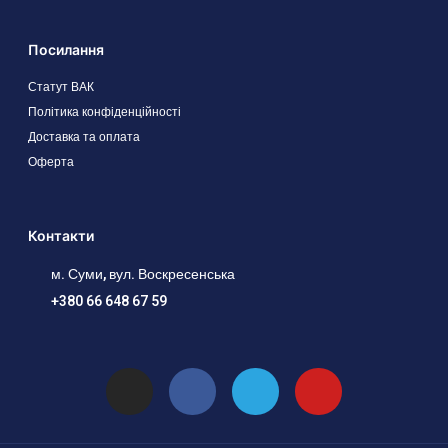
Посилання
Статут ВАК
Політика конфіденційності
Доставка та оплата
Оферта
Контакти
м. Суми, вул. Воскресенська
+380 66 648 67 59
I
F
T
Y
n
a
e
o
s
c
l
u
t
e
e
t