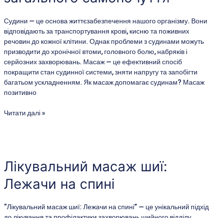
самопочуття
Судини — це основа життєзабезпечення нашого організму. Вони
відповідають за транспортування крові, кисню та поживних
речовин до кожної клітини. Однак проблеми з судинами можуть
призводити до хронічної втоми, головного болю, набряків і
серйозних захворювань. Масаж — це ефективний спосіб
покращити стан судинної системи, зняти напругу та запобігти
багатьом ускладненням. Як масаж допомагає судинам? Масаж
позитивно
Читати далі »
Лікувальний
масаж
шиї:
Лікувальний масаж шиї:
Лежачи
Лежачи на спині
на
спині
“Лікувальний масаж шиї: Лежачи на спині” — це унікальний підхід
до лікування та профілактики захворювань шийного відділу