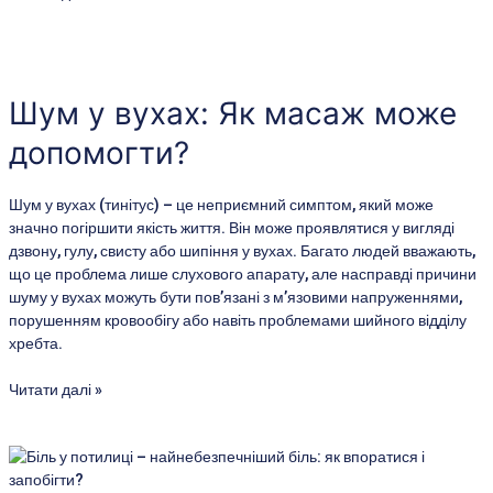
Шум
у
вухах:
Шум у вухах: Як масаж може
Як
допомогти?
масаж
може
допомогти?
Шум у вухах (тинітус) – це неприємний симптом, який може
значно погіршити якість життя. Він може проявлятися у вигляді
дзвону, гулу, свисту або шипіння у вухах. Багато людей вважають,
що це проблема лише слухового апарату, але насправді причини
шуму у вухах можуть бути пов’язані з м’язовими напруженнями,
порушенням кровообігу або навіть проблемами шийного відділу
хребта.
Читати далі »
Переваги
регулярного