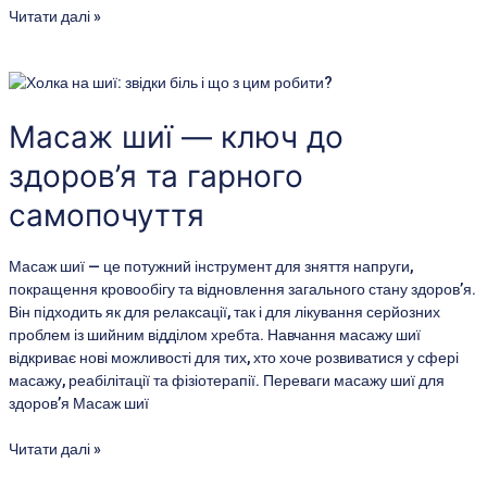
Читати далі »
Масаж
шиї
—
Масаж шиї — ключ до
ключ
здоров’я та гарного
до
здоров’я
самопочуття
та
гарного
самопочуття
Масаж шиї — це потужний інструмент для зняття напруги,
покращення кровообігу та відновлення загального стану здоров’я.
Він підходить як для релаксації, так і для лікування серйозних
проблем із шийним відділом хребта. Навчання масажу шиї
відкриває нові можливості для тих, хто хоче розвиватися у сфері
масажу, реабілітації та фізіотерапії. Переваги масажу шиї для
здоров’я Масаж шиї
Читати далі »