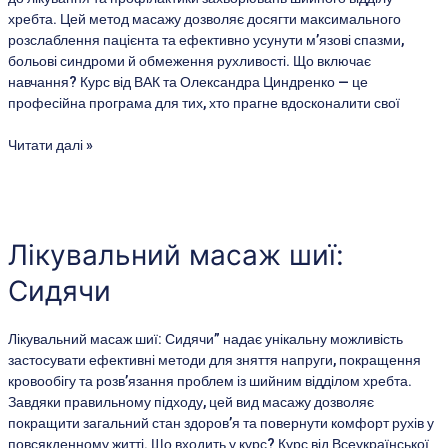
хребта. Цей метод масажу дозволяє досягти максимального
розслаблення пацієнта та ефективно усунути м’язові спазми,
больові синдроми й обмеження рухливості. Що включає
навчання? Курс від ВАК та Олександра Циндренко — це
професійна програма для тих, хто прагне вдосконалити свої
Читати далі »
Лікувальний
масаж
шиї:
Лікувальний масаж шиї:
Сидячи
Сидячи
Лікувальний масаж шиї: Сидячи” надає унікальну можливість
застосувати ефективні методи для зняття напруги, покращення
кровообігу та розв’язання проблем із шийним відділом хребта.
Завдяки правильному підходу, цей вид масажу дозволяє
покращити загальний стан здоров’я та повернути комфорт рухів у
повсякденному житті. Що входить у курс? Курс від Всеукраїнської