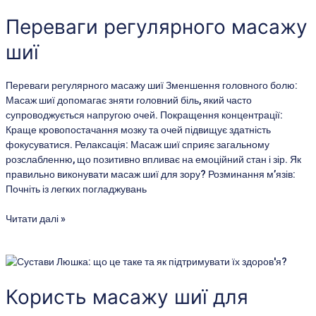
масажу
шиї
Переваги регулярного масажу
шиї
Переваги регулярного масажу шиї Зменшення головного болю:
Масаж шиї допомагає зняти головний біль, який часто
супроводжується напругою очей. Покращення концентрації:
Краще кровопостачання мозку та очей підвищує здатність
фокусуватися. Релаксація: Масаж шиї сприяє загальному
розслабленню, що позитивно впливає на емоційний стан і зір. Як
правильно виконувати масаж шиї для зору? Розминання м’язів:
Почніть із легких погладжувань
Читати далі »
Користь
масажу
шиї
Користь масажу шиї для
для