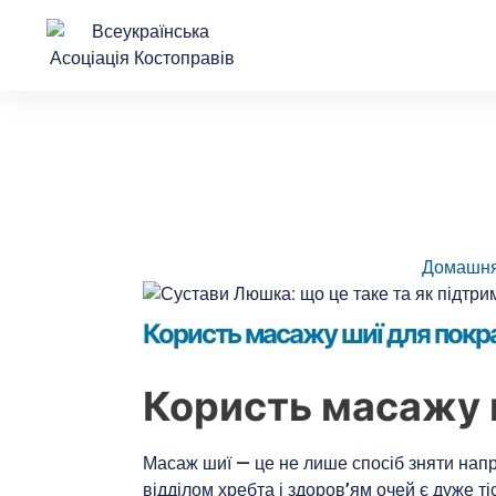
Перейти
Навігація
до
по
вмісту
запису
Домашн
Користь масажу шиї для покр
Користь масажу 
Масаж шиї — це не лише спосіб зняти напр
відділом хребта і здоров’ям очей є дуже т