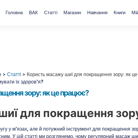
Головна
ВАК
Статті
Магазин
Навчання
Книги
Мі
я
Статті
Користь масажу шиї для покращення зору: як ц
ащення зору: як це працює?
шиї для покращення зору
угу у м’язах, але й потужний інструмент для покращення зо
існим. У цій статті ми розглянемо, чому регулярний масаж ш