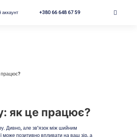
Cart
+380 66 648 67 59
й аккаунт
е працює?
: як це працює?
ру. Дивно, але зв’язок між шийним
иї може позитивно впливати на ваш зір, а