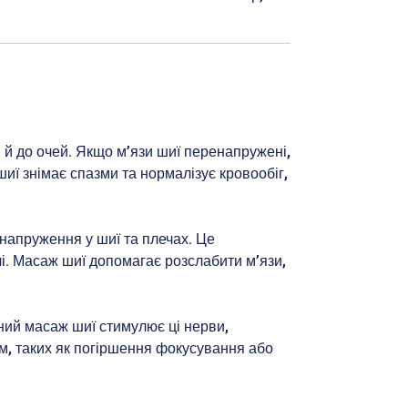
і й до очей. Якщо м’язи шиї перенапружені,
ї знімає спазми та нормалізує кровообіг,
напруження у шиї та плечах. Це
і. Масаж шиї допомагає розслабити м’язи,
рний масаж шиї стимулює ці нерви,
м, таких як погіршення фокусування або