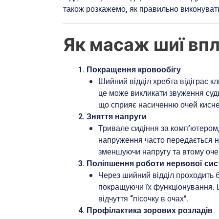
також розкажемо, як правильно виконуват
Як масаж шиї впл
Покращення кровообігу
Шийний відділ хребта відіграє кл
це може викликати звуження суди
що сприяє насиченню очей кисн
Зняття напруги
Тривале сидіння за комп’ютером,
напруження часто передається н
зменшуючи напругу та втому оче
Поліпшення роботи нервової си
Через шийний відділ проходить б
покращуючи їх функціонування. 
відчуття “пісочку в очах”.
Профілактика зорових розладів