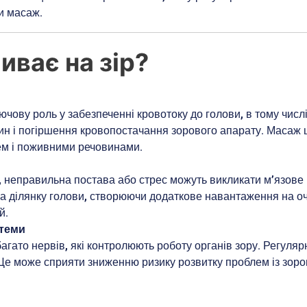
и масаж.
иває на зір?
ючову роль у забезпеченні кровотоку до голови, в тому числ
н і погіршення кровопостачання зорового апарату. Масаж ши
ем і поживними речовинами.
 неправильна постава або стрес можуть викликати м’язове 
а ділянку голови, створюючи додаткове навантаження на оч
й.
стеми
агато нервів, які контролюють роботу органів зору. Регуля
Це може сприяти зниженню ризику розвитку проблем із зоро