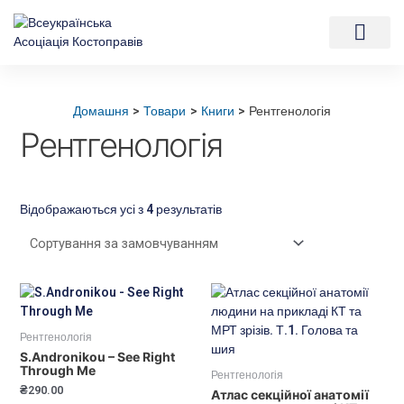
Перейти
до
вмісту
Мій аккаунт
Домашня
Товари
Книги
Рентгенологія
Рентгенологія
Відображаються усі з 4 результатів
Рентгенологія
S.Andronikou – See Right
Through Me
Рентгенологія
₴
290.00
Атлас секційної анатомії