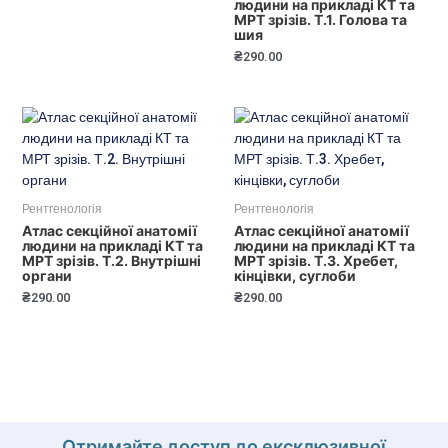
людини на прикладі КТ та
МРТ зрізів. Т.1. Голова та
шия
₴
290.00
Рентгенологія
Рентгенологія
Атлас секційної анатомії
Атлас секційної анатомії
людини на прикладі КТ та
людини на прикладі КТ та
МРТ зрізів. Т.2. Внутрішні
МРТ зрізів. Т.3. Хребет,
органи
кінцівки, суглоби
₴
290.00
₴
290.00
Отримайте доступ до ексклюзивної