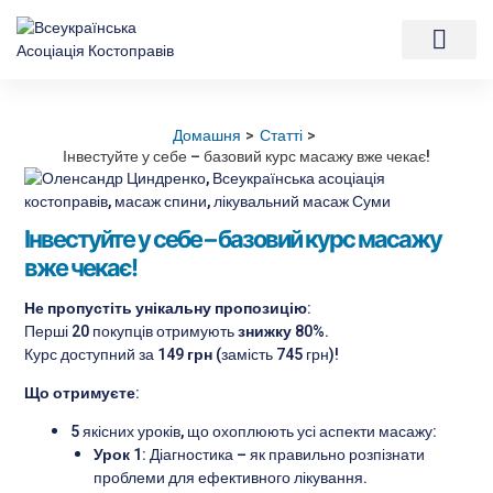
Перейти
Навігація
до
по
вмісту
запису
Мій аккаунт
Домашня
Статті
Інвестуйте у себе – базовий курс масажу вже чекає!
Інвестуйте у себе – базовий курс масажу
вже чекає!
Не пропустіть унікальну пропозицію:
Перші 20 покупців отримують
знижку 80%
.
Курс доступний за
149 грн
(замість 745 грн)!
Що отримуєте:
5 якісних уроків, що охоплюють усі аспекти масажу:
Урок 1:
Діагностика – як правильно розпізнати
проблеми для ефективного лікування.