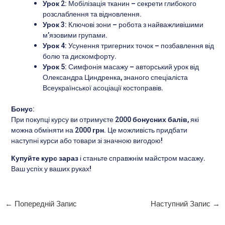
Урок 2:
Мобілізація тканин – секрети глибокого
розслаблення та відновлення.
Урок 3:
Ключові зони – робота з найважливішими
м’язовими групами.
Урок 4:
Усунення тригерних точок – позбавлення від
болю та дискомфорту.
Урок 5:
Симфонія масажу – авторський урок від
Олександра Циндренка, знаного спеціаліста
Всеукраїнської асоціації костоправів.
Бонус:
При покупці курсу ви отримуєте
2000 бонусних балів
, які
можна обміняти на
2000 грн
. Це можливість придбати
наступні курси або товари зі значною вигодою!
Купуйте курс зараз
і станьте справжнім майстром масажу.
Ваш успіх у ваших руках!
←
Попередній Запис
Наступний Запис
→